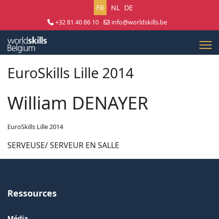
Sélectionnez votre langue
FR
NL
DE
+32 81 40 86 10
info@worldskills.be
Lun - Jeu 8:30 - 17:00 | Ven 8:30 - 15:00
EuroSkills Lille 2014
William DENAYER
EuroSkills Lille 2014
SERVEUSE/ SERVEUR EN SALLE
Ressources
Média