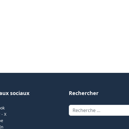
aux sociaux
Rechercher
Rechercher
ook
 - X
be
In