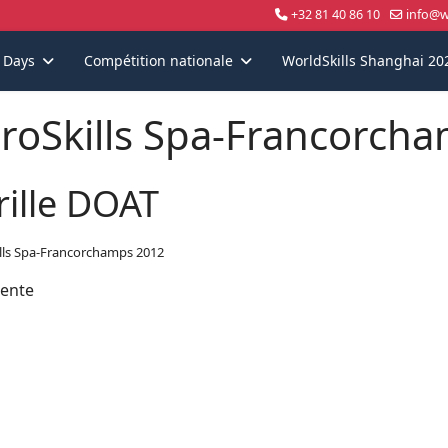
+32 81 40 86 10
info@wo
s Days
Compétition nationale
WorldSkills Shanghai 20
roSkills Spa-Francorch
rille DOAT
lls Spa-Francorchamps 2012
ente