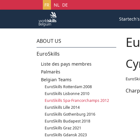
Sélectionnez votre langue
FR
NL
DE
Startech'
Eu
ABOUT US
EuroSkills
Cy
Liste des pays membres
Palmarès
EuroSki
Belgian Teams
EuroSkills Rotterdam 2008
Charp
EuroSkills Lisbonne 2010
EuroSkills Spa-Francorchamps 2012
EuroSkills Lille 2014
EuroSkills Gothenburg 2016
EuroSkills Budapest 2018
EuroSkills Graz 2021
EuroSkills Gdansk 2023