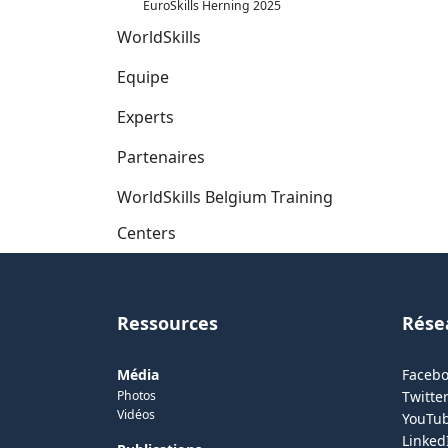
EuroSkills Herning 2025
WorldSkills
Equipe
Experts
Partenaires
WorldSkills Belgium Training
Centers
Ressources
Rése
Média
Faceb
Photos
Twitter
Vidéos
YouTu
Linked