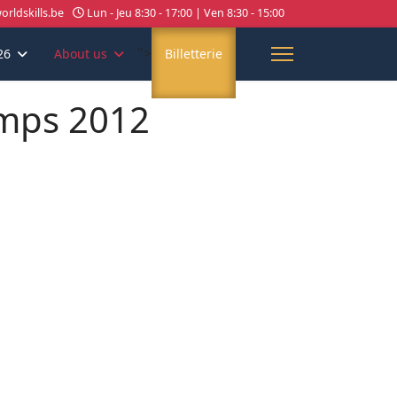
rldskills.be
Lun - Jeu 8:30 - 17:00 | Ven 8:30 - 15:00
">
26
About us
Billetterie
amps 2012