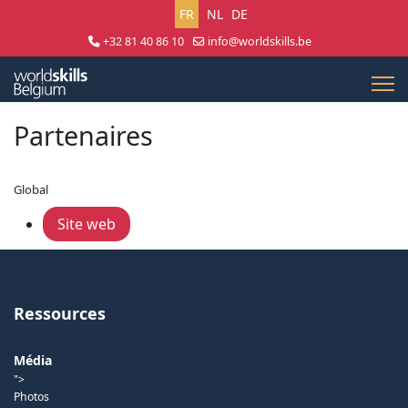
Sélectionnez votre langue
FR
NL
DE
+32 81 40 86 10
info@worldskills.be
Lun - Jeu 8:30 - 17:00 | Ven 8:30 - 15:00
Partenaires
Global
Site web
Ressources
Média
">
Photos