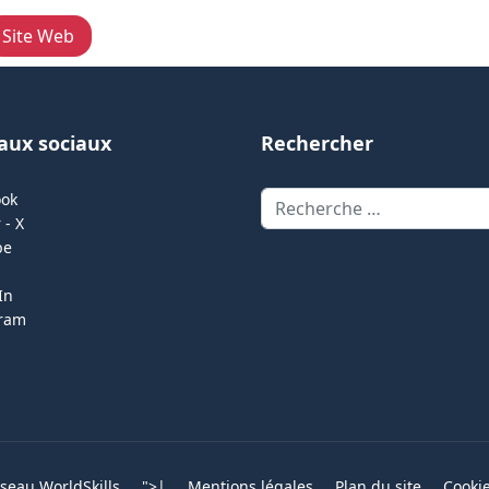
Site Web
aux sociaux
Rechercher
Rechercher
ook
 - X
be
In
gram
eau WorldSkills
">
|
Mentions légales
Plan du site
Cooki