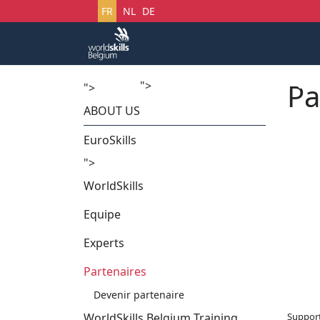
Sélectionnez votre langue
FR
NL
DE
Pa
">
Accueil
Startech's Days
">
ABOUT US
EuroSkills
">
WorldSkills
Equipe
Experts
Partenaires
Devenir partenaire
WorldSkills Belgium Training
Suppor