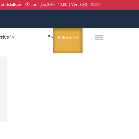
rldskills.be
Lun - Jeu 8:30 - 17:00 | Ven 8:30 - 15:00
ctive">
">
About us
Billetterie