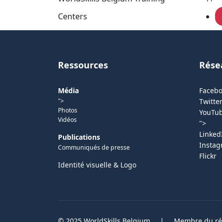
Centers
Ressources
Rése
Média
Faceb
">
Twitter
Photos
YouTu
Vidéos
">
Linked
Publications
Insta
Communiqués de presse
Flickr
Identité visuelle & Logo
© 2025 WorldSkills Belgium
|
Membre du rés