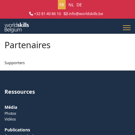
Sélectionnez votre langue
FR
NL
DE
+32 81 40 86 10
info@worldskills.be
Lun - Jeu 8:30 - 17:00 | Ven 8:30 - 15:00
Partenaires
Supporters
Ressources
Média
Photos
Vidéos
Publications