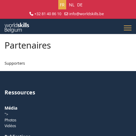
Sélectionnez votre langue
FR
NL
DE
+32 81 40 86 10
info@worldskills.be
Lun - Jeu 8:30 - 17:00 | Ven 8:30 - 15:00
Partenaires
Supporters
Ressources
Média
">
Photos
Vidéos