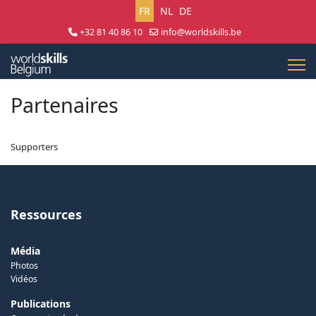
Sélectionnez votre langue
FR
NL
DE
+32 81 40 86 10
info@worldskills.be
Lun - Jeu 8:30 - 17:00 | Ven 8:30 - 15:00
Partenaires
Supporters
Ressources
Média
Photos
Vidéos
Publications