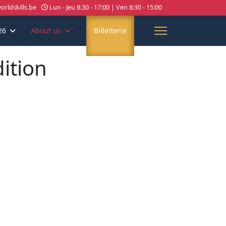
rldskills.be
Lun - Jeu 8:30 - 17:00 | Ven 8:30 - 15:00
">
26
About us
Billetterie
dition