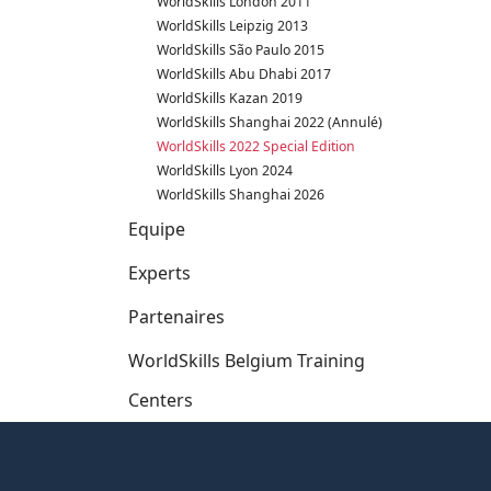
WorldSkills London 2011
WorldSkills Leipzig 2013
WorldSkills São Paulo 2015
WorldSkills Abu Dhabi 2017
WorldSkills Kazan 2019
WorldSkills Shanghai 2022 (Annulé)
WorldSkills 2022 Special Edition
WorldSkills Lyon 2024
WorldSkills Shanghai 2026
Equipe
Experts
Partenaires
WorldSkills Belgium Training
Centers