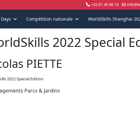
+32 81 40 86 10
info@wo
s Days
Compétition nationale
WorldSkills Shanghai 20
rldSkills 2022 Special E
colas PIETTE
ills 2022 Special Edition
gements Parcs & Jardins