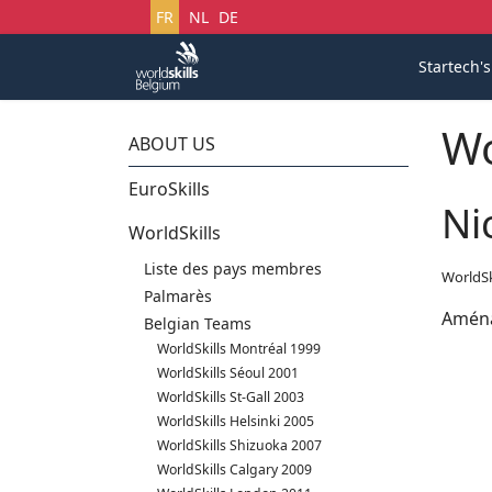
Sélectionnez votre langue
FR
NL
DE
Startech'
Wo
ABOUT US
EuroSkills
Ni
WorldSkills
Liste des pays membres
WorldSk
Palmarès
Aména
Belgian Teams
WorldSkills Montréal 1999
WorldSkills Séoul 2001
WorldSkills St-Gall 2003
WorldSkills Helsinki 2005
WorldSkills Shizuoka 2007
WorldSkills Calgary 2009