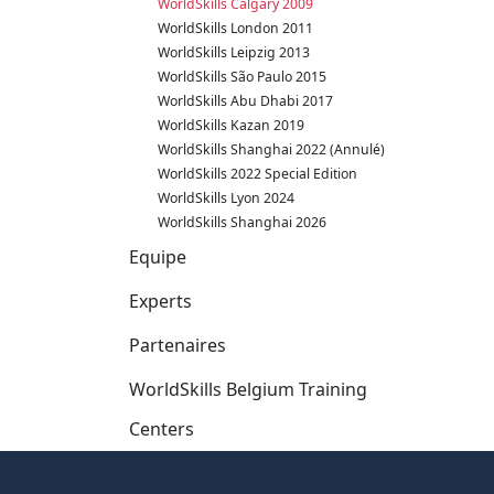
WorldSkills Calgary 2009
WorldSkills London 2011
WorldSkills Leipzig 2013
WorldSkills São Paulo 2015
WorldSkills Abu Dhabi 2017
WorldSkills Kazan 2019
WorldSkills Shanghai 2022 (Annulé)
WorldSkills 2022 Special Edition
WorldSkills Lyon 2024
WorldSkills Shanghai 2026
Equipe
Experts
Partenaires
WorldSkills Belgium Training
Centers