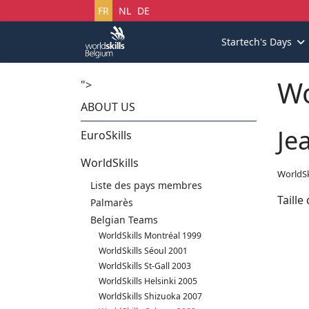
Sélectionnez votre langue
FR
NL
DE
Startech's Days
Wo
">
ABOUT US
Je
EuroSkills
WorldSkills
WorldSk
Liste des pays membres
Taille
Palmarès
Belgian Teams
WorldSkills Montréal 1999
WorldSkills Séoul 2001
WorldSkills St-Gall 2003
WorldSkills Helsinki 2005
WorldSkills Shizuoka 2007