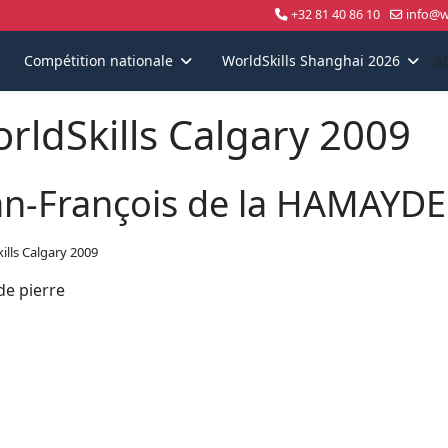
+32 81 40 86 10
info@wo
a
Compétition nationale
WorldSkills Shanghai 2026
rldSkills Calgary 2009
an-François de la HAMAYDE
ills Calgary 2009
 de pierre