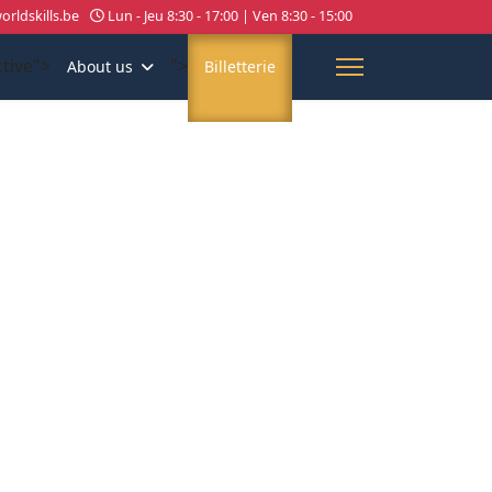
rldskills.be
Lun - Jeu 8:30 - 17:00 | Ven 8:30 - 15:00
ctive">
">
About us
Billetterie