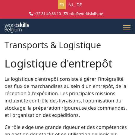
Sélectionnez votre langue
FR
NL
DE
+32 81 40 86 10
info@worldskills.be
Lun - Jeu 8:30 - 17:00 | Ven 8:30 - 15:00
Transports & Logistique
Logistique d'entrepôt
La logistique d’entrepôt consiste à gérer l'intégralité
des flux de marchandises au sein d'un entrepôt, de la
réception à l'expédition. Les principales missions
incluent le contrôle des livraisons, l'optimisation du
stockage, la préparation rigoureuse des commandes,
et l'organisation des expéditions.
Ce rôle exige une grande rigueur et des compétences
en gestion des stocks et en utilisation de logiciels.