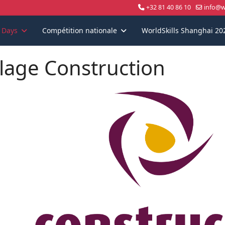
+32 81 40 86 10
info@wo
s Days
Compétition nationale
WorldSkills Shanghai 20
llage Construction